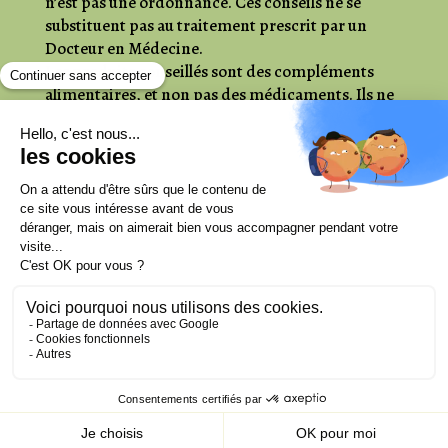
n’est pas une ordonnance. Ces conseils ne se
substituent pas au traitement prescrit par un
Docteur en Médecine.
Les produits conseillés sont des compléments
alimentaires, et non pas des médicaments. Ils ne
peuvent donc en aucun cas les remplacer, ou
même être remboursés par la Sécurité Sociale.
Politique de confidentialité & Mentions
légales
Camille Archilla Entreprise Individuelle - N° siret
90025113300022 // Ce site ne fait pas partie du site Facebook
ou de Facebook Inc. En outre, ce site n'est pas approuvé par
Facebook en aucune façon. FACEBOOK est une marque
déposée de FACEBOOK, Inc.